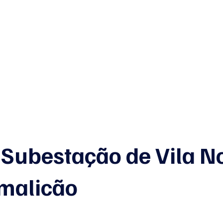
E
Início
Junte-se a nós
APENS
Bl
 Subestação de Vila N
malicão