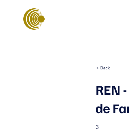
ASSOCIAÇÃO PORTUGUESA D
ENERGIAS SUSTENTÁVEIS
< Back
REN -
de Fa
3