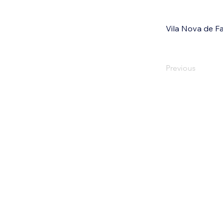
Vila Nova de F
Previous
ape
APENS
Lisb
Si