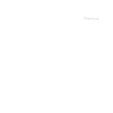
Previous
ape
APENS
Lisb
Si