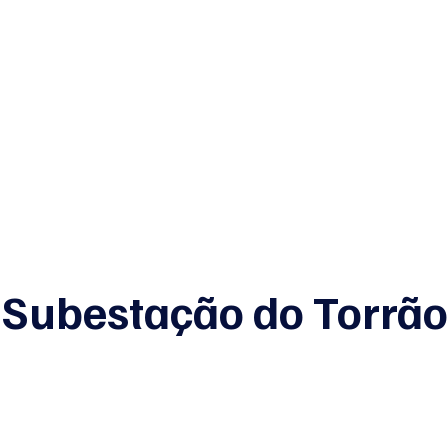
E
Início
Junte-se a nós
APENS
Bl
 Subestação do Torrão