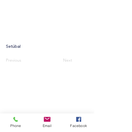
Setúbal
Previous
Next
APENS
apens@pm.me
Lisboa, Portugal
Siga-nos
Phone
Email
Facebook