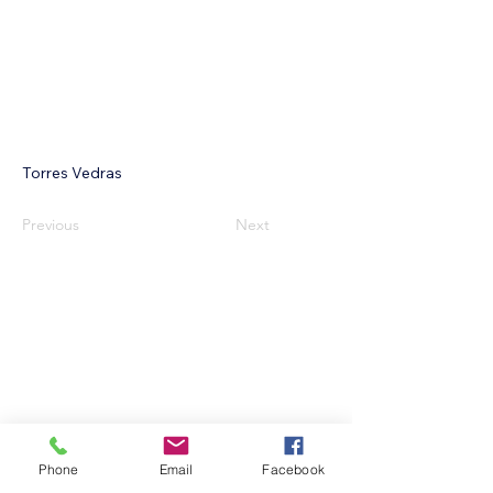
Torres Vedras
Previous
Next
APENS
apens@pm.me
Lisboa, Portugal
Siga-nos
Phone
Email
Facebook