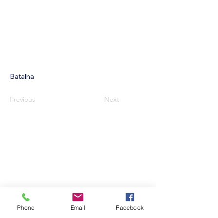
Batalha
Previous
Next
APENS
apens@pm.me
Lisboa, Portugal
Siga-nos
Phone
Email
Facebook