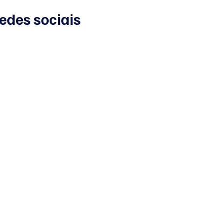
redes sociais
ns@pm.me
oa, Portugal
ga-nos