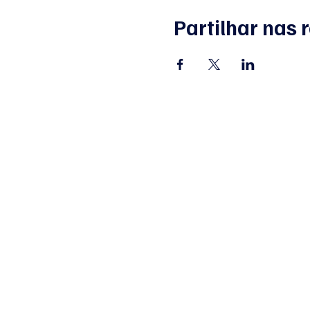
Partilhar nas 
ape
APENS
Lisb
Si