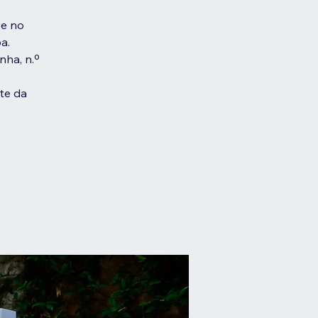
se no
a.
nha, n.º
te da