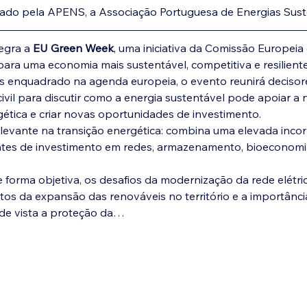
zado pela APENS, a Associação Portuguesa de Energias Sust
egra a 
EU Green Week
, uma iniciativa da Comissão Europeia
para uma economia mais sustentável, competitiva e resiliente
 enquadrado na agenda europeia, o evento reunirá decisore
ivil para discutir como a energia sustentável pode apoiar a n
gética e criar novas oportunidades de investimento.
elevante na transição energética: combina uma elevada inco
tes de investimento em redes, armazenamento, bioeconomia 
e forma objetiva, os desafios da modernização da rede elétric
s da expansão das renováveis no território e a importância
 de vista a proteção da…