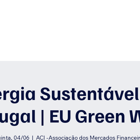
E
Início
Junte-se a nós
APENS
Bl
rgia Sustentáve
ugal | EU Green
inta, 04/06
  |  
ACI -Associação dos Mercados Financei